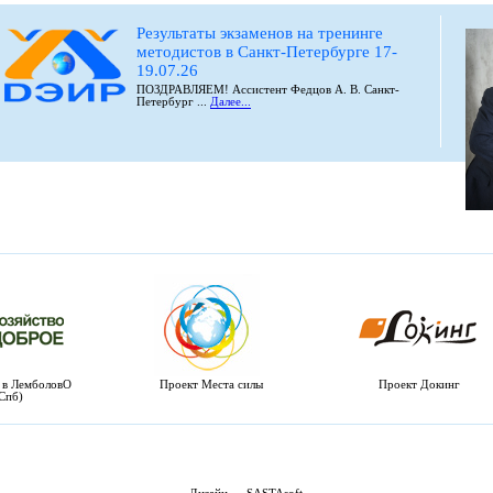
Результаты экзаменов на тренинге
методистов в Санкт-Петербурге 17-
19.07.26
ПОЗДРАВЛЯЕМ! Ассистент Федцов А. В. Санкт-
Петербург ...
Далее...
 в ЛемболовО
Проект Места силы
Проект Докинг
 Спб)