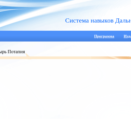
Система навыков Даль
Программа
Изд
ырь Потапия