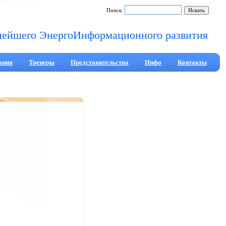
Поиск:
нейшего ЭнергоИнформационного развития
ания
Тренеры
Представительства
Инфо
Контакты