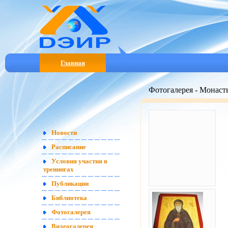
Главная
Фотогалерея - Монаст
Новости
Расписание
Условия участия в
тренингах
Публикации
Библиотека
Фотогалерея
Видеогалерея