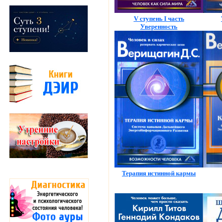
V ступень I часть
Уверенность
Терапия истинной кармы