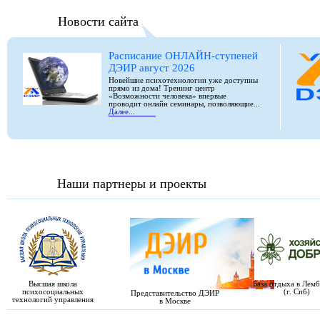
Новости сайта
Расписание ОНЛАЙН-ступеней
ДЭИР август 2026
Новейшие психотехнологии уже доступны
прямо из дома! Тренинг центр
«Возможности человека» впервые
проводит онлайн семинары, позволяющие...
Далее...
Наши партнеры и проекты
Высшая школа
База отдыха в Лем
психосоциальных
(г. Спб)
Представительство ДЭИР
технологий управления
в Москве