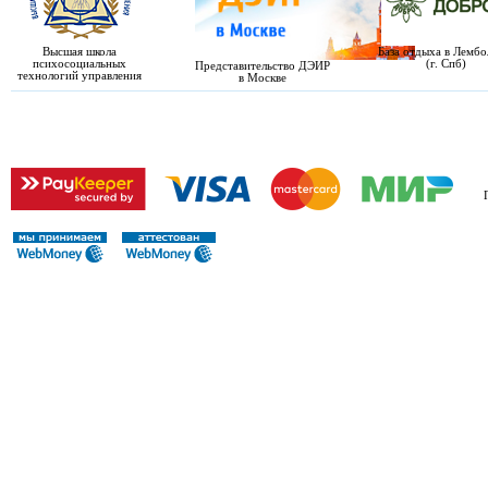
Высшая школа
База отдыха в Лемб
психосоциальных
(г. Спб)
Представительство ДЭИР
технологий управления
в Москве