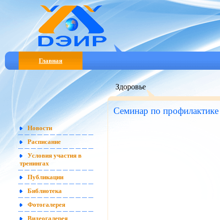
Главная
Здоровье
Семинар по профилактик
Новости
Расписание
Условия участия в
тренингах
Публикации
Библиотека
Фотогалерея
Видеогалерея