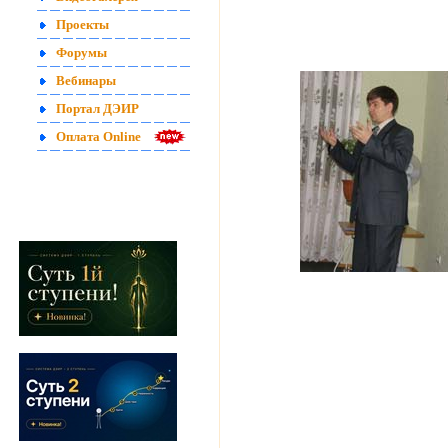
Проекты
Форумы
Вебинары
Портал ДЭИР
Оплата Online