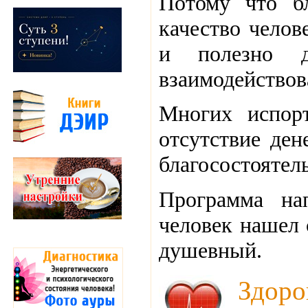
Потому что бл
качество челов
и полезно д
взаимодействова
Многих испор
отсутствие ден
благосостояте
Программа на
человек нашел 
душевный.
Здоро