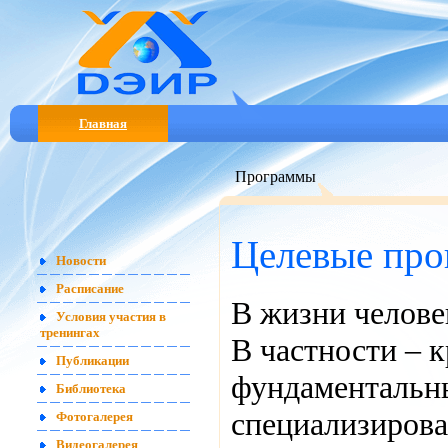
Главная
Программы
Целевые про
Новости
Расписание
В жизни челове
Условия участия в
тренингах
В частности – 
Публикации
фундаментальны
Библиотека
специализиров
Фотогалерея
Видеогалерея