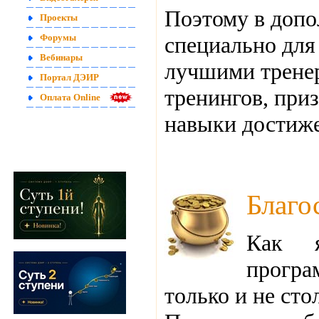
Поэтому в допо
Проекты
специально для
Форумы
Вебинары
лучшими тренер
Портал ДЭИР
тренингов, при
Оплата Online
навыки достиж
Благо
Как я
прогр
только и не сто