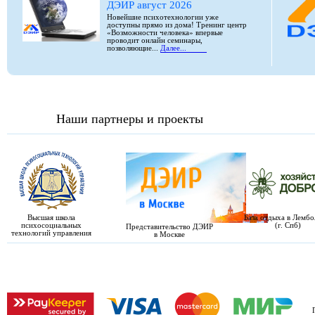
ДЭИР август 2026
Новейшие психотехнологии уже
доступны прямо из дома! Тренинг центр
«Возможности человека» впервые
проводит онлайн семинары,
позволяющие...
Далее...
Наши партнеры и проекты
Высшая школа
База отдыха в Лемб
психосоциальных
(г. Спб)
Представительство ДЭИР
технологий управления
в Москве