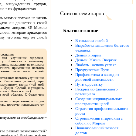
д, вынужденных трудов,
но в их фундаментах.
Список семинаров
нь многих похожа на жизнь
удто он движется к своей
ельными людьми. О! Можно
Благосостояние
силия, которые приходится
тому что наш мир не силой
В согласии с собой
Выработка мышления богатого
человека
сознания.
Деньги и карма
сил, улучшение здоровья,
Деньги. Жизнь. Энергия.
 устойчивость к внешнему
Любовь - основа успеха
ояние, раскрытие потенциала
ычного применения навыков
Предчувствие Пути
 жизнь качественно новой
Профилактика и выход из
нтальных навыков улучшения
долговой зависимости
и обеспечение условий, при
Путь к достатку
-настоящему твоим («ой мой
» Дудки. Сделай, и увидишь
Раскрытию финансового
еталях. День и ночь.)
потенциала
 этой области. С более чем
Создание индивидуального
ша настоящая жизнь, которую
пространства целей
ость, которую испытываете от
Стратегия профессионального
роста
 ненужное за необходимое –
Строим жизнь в гармонии с
собой и с Миром
Цивилизованный возврат
естве равных возможностей?
долгов
 свободно? Любить и быть