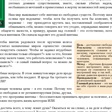
уютных домиков существования, знаете, сколько убитых надеж
несбывшихся мечтаний и принесенных в жертву возможностей замурова
Наш мир выковывает себе винтики из свободных существ. Поэтому жиз
ослика при водокачке: чтобы хотя бы получить хотя бы иллюзию, б
морковке - ему приходится крутить вал, поставленный сообразит
обманывать себя, можно говорить все что угодно, оправдывая лишние у
в общем-то малости, к примеру, крыши над головой – это естественно, по
ться винтиком. Он сначала наделяет его душой винтика.
тобы винтик радовался после кручения колеса
Цель
– достижение свободы 
считал назначенные миром «ценности» своими
Результаты
- увеличение 
покрутить сильнее. Чтобы не задавал неудобных
защищенность сознания и
негативу, гармоничное сост
все политики только обещают?» или «а что, бензин
– обычные результаты об
чему налоги такие, что работать невозможно?» или
человеком, осваивающим
категории.
ршавель?» - и самый главный вопрос «а можно ли
Метод
- обретение фундаме
колесе?».
своего внутреннего мира 
которых он становится по
внутренний мир и так мой…
обные вопросы. В этом замкнутом мире дело вроде
сколько дьяволов крылось в д
даешь, или тебя поедают. И вроде бы третьего не
Преподаватели
- лучшие в
десятилетней практикой.
ИЛИ?
Главный результат
– это ва
вы себе строите и ваша рад
ющие человека цепи – в его голове. Потому что
нее.
 свободная и не регламентируемая (пока, друзья,
му что программа винтика – бессознательно принимать вредное за полезное, а
 можно построить жизнь категории ИЛИ.
остичь всего, к чему лежит душа? Оказаться не на словах, а на деле в общ
силий на неинтересное? Хочешь иметь возможность жить не вынужденно, а