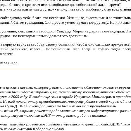
здки, бизнес, и при этом иметь свободное для собственной жизни время?
ыть «не хуже или лучше других» - а получить свою, изобильную во всех отно
необходимому тебе, благо это несложно. Успешные, счастливые и состоятельн
атюканный бытом гражданин. Они просто умеют думать по-другому. Но и их жи
 успешно, счастливо и свободно. Увы, Дед Мороз не дарит такие подарки. Э
трудно - но некоторые навыки делают это доступным.
ы в первую вернуть свободу своему сознанию. Чтобы оно слышало прежде всег
ание беличьего колеса. Эволюционный шаг. Тогда и только тогда раскр
еловека.
ой ступени.
ень нужные навыки, которые реально помогают и облегчают жизнь в современ
 навыки были уделом избранных, то теперь этому может научиться любой ж
учил в 2009 году. Я тогда еще жил в городе Иркутске. Моим первым препод
. Низкий поклон этому преподавателю, которому удалось своей харизмой и 
 на Путь ДЭИР. Я очень рад, что это был именно тот преподаватель.
я именно ей, я принял решение продолжать мое энерго-информационное развит
вым примером того, что ДЭИР — это реально рабочие техники
тметить, что уровень моей личной энергетики на фоне практики ДЭИР тоже
ь на самочувствии и здоровье в целом.