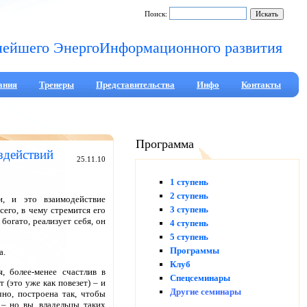
Поиск:
нейшего ЭнергоИнформационного развития
ания
Тренеры
Представительства
Инфо
Контакты
Программа
здействий
25.11.10
1 ступень
2 ступень
и, и это взаимодействие
3 ступень
сего, в чему стремится его
богато, реализует себя, он
4 ступень
5 ступень
Программы
а.
Клуб
, более-менее счастлив в
Спецсеминары
т (это уже как повезет) – и
Другие семинары
чно, построена так, чтобы
 – но вы, владельцы таких