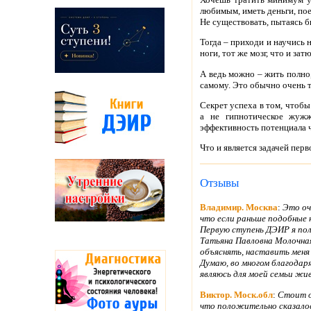
любимым, иметь деньги, пое
Не существовать, пытаясь б
Тогда – приходи и научись 
ноги, тот же мозг, что и з
А ведь можно – жить полно,
самому. Это обычно очень 
Секрет успеха в том, чтоб
а не гипнотическое жужж
эффективность потенциала ч
Что и является задачей перв
Отзывы
Владимир. Москва
:
Это оч
что если раньше подобные
Первую ступень ДЭИР я пол
Татьяна Павловна Молочная
объяснять, наставить меня
Думаю, во многом благодар
являюсь для моей семьи жи
Виктор. Моск.обл
:
Стоит о
что положительно сказалос