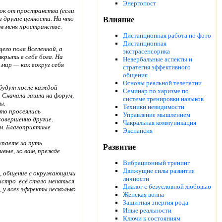
Энергопост
ок от пространства (если
 другие ценности. На что
Влияние
м меня пространстве.
Дистанционная работа по фото
Дистанционная
его поля Вселенной, а
экстрасенсорика
крыть в себе бога. На
Невербальные аспекты и
мир — как вокруг себя
стратегия эффективного
общения
Основы реальной телепатии
 будут после каждой
Семинар по харизме по
. Сначала зашла на форум,
системе тренировки навыков
ы.
Техники невидимости
ето просеялись
Управление мышлением
совершенно другие.
Чакральная коммуникация
ом. Благоприятные
Экспансия
упаете на путь
Развитие
ивые, но вам, прежде
Вибрационный тренинг
Движущие силы развития
ие, общение с окружающими
личности
ыстро всё стало меняться
Диалог с безусловной любовью
 у всех эффекты несколько
Женская волна
Защитная энергия рода
Иные реальности
Ключи к состояниям