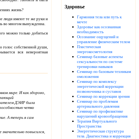
Здоровье
шениях жизнь?
Гармония тела или путь к
ые люди имеют те же руки и
мечте
знь во многом вынужденна.
Здоровье как осознанная
необходимость
того можно только добиться
Осознание ощущений и
управление физическим телом
Пластическая
о голос собственной души,
энергокосметология
ывается вся невероятная
Семинар базовые аспекты
сексуальности по системе
тренировки навыков
Семинар по базовым техникам
омоложения
Семинар по комплексу
энергетической коррекции
позвоночника и суставов
ном мире. И как здорово,
Семинар по коррекции зрения
елающий
Семинар по проблемам
авателем ДЭИР была
артериального давления
способностью четко
Семинар по профилактике
нарушений кровообращения
ие. А теперь я сам
Терапия Виртуального
Пространства
Энергетическая структура
 значительно повысился,
тела. Диагностика и коррекция