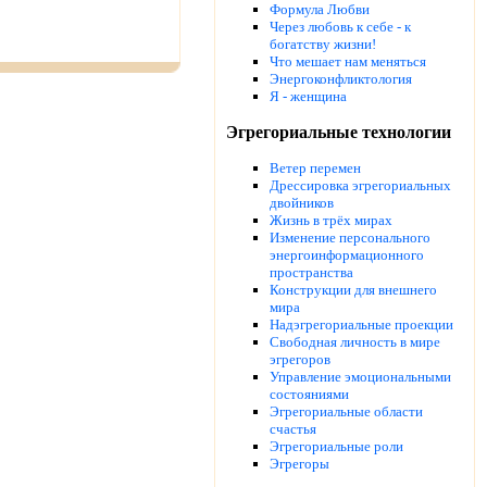
Формула Любви
Через любовь к себе - к
богатству жизни!
Что мешает нам меняться
Энергоконфликтология
Я - женщина
Эгрегориальные технологии
Ветер перемен
Дрессировка эгрегориальных
двойников
Жизнь в трёх мирах
Изменение персонального
энергоинформационного
пространства
Конструкции для внешнего
мира
Надэгрегориальные проекции
Свободная личность в мире
эгрегоров
Управление эмоциональными
состояниями
Эгрегориальные области
счастья
Эгрегориальные роли
Эгрегоры