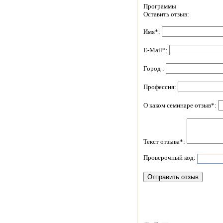
Программы
Оставить отзыв:
Имя*:
E-Mail*:
Город :
Профессия:
О каком семинаре отзыв*:
Текст отзыва*:
Проверочный код: