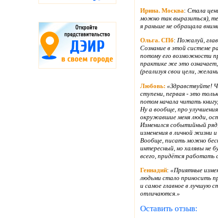
Ирина. Москва
:
Стала цени
можно так выразиться), те
я раньше не обращала вним
Ольга. СПб
:
Пожалуй, глав
Сознание в этой системе р
потому его возможности пр
практике же это означает,
(реализуя свои цели, желан
Любовь:
«Здравствуйте! Ч
ступени, первая - это тол
потом начала читать книгу,
Ну а вообще, про улучшения
окружавшие меня люди, ост
Изменился событийный ряд,
изменения в личной жизни 
Вообще, писать можно беск
интересный, но халявы не 
всего, придётся работать 
Геннадий
:
«Приятные измен
людьми стало приносить п
и самое главное в лучшую 
отличаются.»
Оставить отзыв: