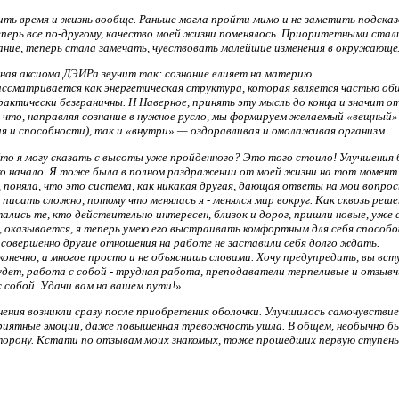
ть время и жизнь вообще. Раньше могла пройти мимо и не заметить подсказ
перь все по-другому, качество моей жизни поменялось. Приоритетными стали
ание, теперь стала замечать, чувствовать малейшие изменения в окружающе
ная аксиома ДЭИРа звучит так: сознание влияет на материю.
ассматривается как энергетическая структура, которая является частью общ
актически безграничны. Н Наверное, принять эту мысль до конца и значит от
 что, направляя сознание в нужное русло, мы формируем желаемый «вещный» 
ия и способности), так и «внутри» — оздоравливая и омолаживая организм.
то я могу сказать с высоты уже пройденного? Это того стоило! Улучшения
ько начало. Я тоже была в полном раздражении от моей жизни на тот момент
 поняла, что это система, как никакая другая, дающая ответы на мои вопрос
 писать сложно, потому что менялась я - менялся мир вокруг. Как сквозь реш
ались те, кто действительно интересен, близок и дорог, пришли новые, уже 
 оказывается, я теперь умею его выстраивать комфортным для себя способ
и совершенно другие отношения на работе не заставили себя долго ждать.
онечно, а многое просто и не объяснишь словами. Хочу предупредить, вы вст
будет, работа с собой - трудная работа, преподаватели терпеливые и отзывч
с собой. Удачи вам на вашем пути!»
ения возникли сразу после приобретения оболочки. Улучшилось самочувств
риятные эмоции, даже повышенная тревожность ушла. В общем, необычно б
сторону. Кстати по отзывам моих знакомых, тоже прошедших первую ступень,