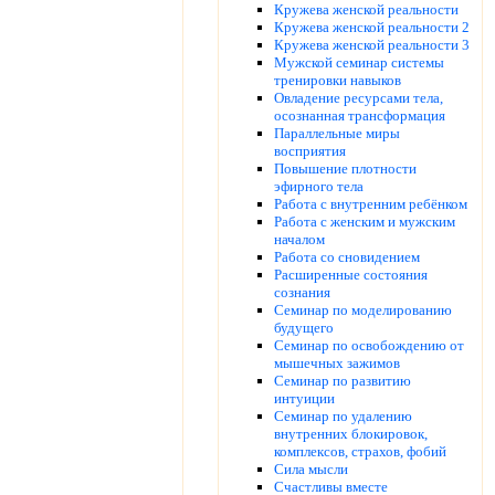
Кружева женской реальности
Кружева женской реальности 2
Кружева женской реальности 3
Мужской семинар системы
тренировки навыков
Овладение ресурсами тела,
осознанная трансформация
Параллельные миры
восприятия
Повышение плотности
эфирного тела
Работа с внутренним ребёнком
Работа с женским и мужским
началом
Работа со сновидением
Расширенные состояния
сознания
Семинар по моделированию
будущего
Семинар по освобождению от
мышечных зажимов
Семинар по развитию
интуиции
Семинар по удалению
внутренних блокировок,
комплексов, страхов, фобий
Сила мысли
Счастливы вместе