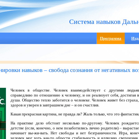
Система навыков Даль
Программа
Изд
нировки навыков – свобода сознания от негативных во
Человек в обществе. Человек взаимодействует с другими людьм
справедливо по отношению к человеку, и он реализует себя, достигая в
душа. Общество тепло заботится о человеке. Человек живет без страха, 
здоров и уверен в завтрашнем дне – и он счастлив.
Какая прекрасная картина, не правда ли? Жаль только, что это фантастик
На практике дело обстоит несколько по-другому. Человек рождается
детстве (если, конечно, о нем позаботились лично родители) – вырастае
начинает вы-жи-вать. Нет свободы и нет безграничности. Игра, коне
человек мог хоть как-то обрести стабильность и иллюзию свершения