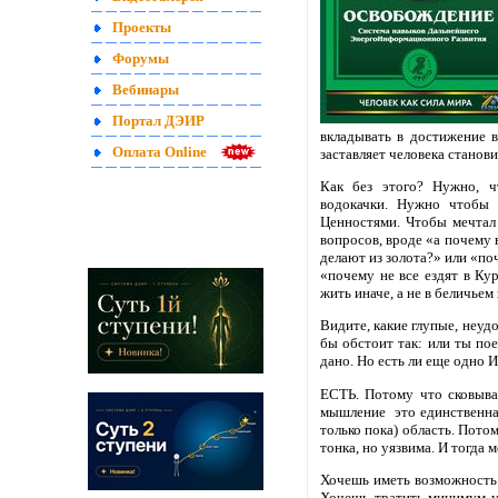
Проекты
Форумы
Вебинары
Портал ДЭИР
вкладывать в достижение 
Оплата Online
заставляет человека станови
Как без этого? Нужно, ч
водокачки. Нужно чтобы 
Ценностями. Чтобы мечтал 
вопросов, вроде «а почему 
делают из золота?» или «по
«почему не все ездят в Ку
жить иначе, а не в беличьем 
Видите, какие глупые, неуд
бы обстоит так: или ты пое
дано. Но есть ли еще одно 
ЕСТЬ. Потому что сковыва
мышление это единственная
только пока) область. Пото
тонка, но уязвима. И тогда
Хочешь иметь возможность д
Хочешь тратить минимум у