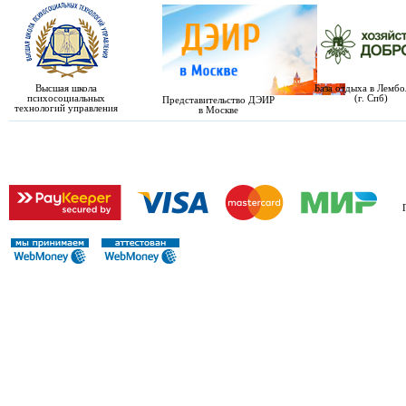
Высшая школа
База отдыха в Лемб
психосоциальных
(г. Спб)
Представительство ДЭИР
технологий управления
в Москве