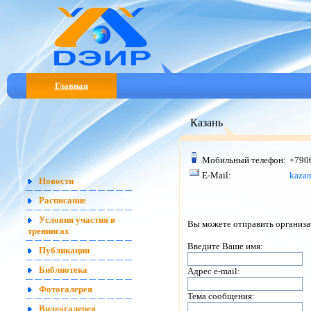
Главная
Казань
Мобильный телефон:
+790
E-Mail:
kazan
Новости
Расписание
Условия участия в
Вы можете отправить организа
тренингах
Введите Ваше имя:
Публикации
Библиотека
Адрес e-mail:
Фотогалерея
Тема сообщения:
Видеогалерея