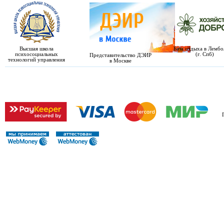
Высшая школа
База отдыха в Лемб
психосоциальных
(г. Спб)
Представительство ДЭИР
технологий управления
в Москве