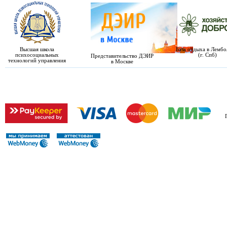
Высшая школа
База отдыха в Лемб
психосоциальных
(г. Спб)
Представительство ДЭИР
технологий управления
в Москве