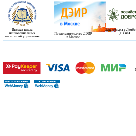
Высшая школа
База отдыха в Лемб
психосоциальных
(г. Спб)
Представительство ДЭИР
технологий управления
в Москве