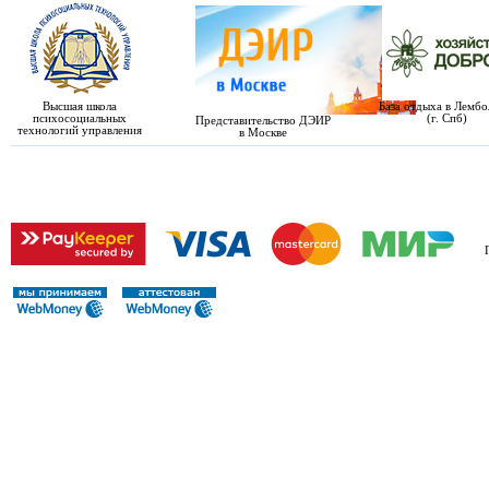
Высшая школа
База отдыха в Лемб
психосоциальных
(г. Спб)
Представительство ДЭИР
технологий управления
в Москве