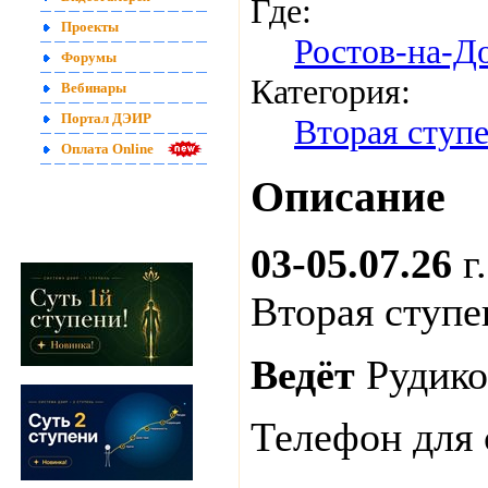
Где:
Проекты
Ростов-на-Д
Форумы
Категория:
Вебинары
Портал ДЭИР
Вторая ступ
Оплата Online
Описание
03-05.07.26
г
Вторая ступ
Ведёт
Рудико
Телефон для