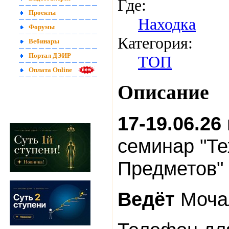
Где:
Проекты
Находка
Форумы
Категория:
Вебинары
Портал ДЭИР
ТОП
Оплата Online
Описание
17-19.06.26
семинар "Т
Предметов"
Ведёт
Мочал