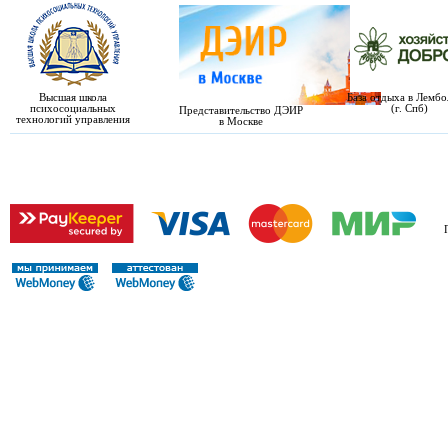
Высшая школа
База отдыха в Лемб
психосоциальных
(г. Спб)
Представительство ДЭИР
технологий управления
в Москве