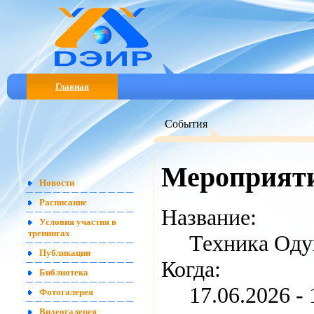
Главная
События
Мероприят
Новости
Расписание
Название:
Условия участия в
тренингах
Техника Оду
Публикации
Когда:
Библиотека
17.06.2026 -
Фотогалерея
Видеогалерея