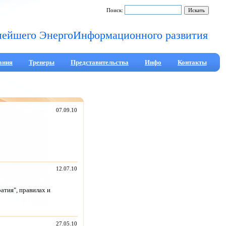
Поиск:
нейшего ЭнергоИнформационного развития
ания
Тренеры
Представительства
Инфо
Контакты
07.09.10
12.07.10
атия", правилах и
27.05.10