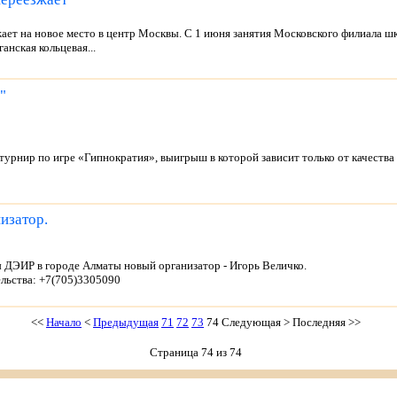
ает на новое место в центр Москвы. С 1 июня занятия Московского филиала 
анская кольцевая...
"
турнир по игре «Гипнократия», выигрыш в которой зависит только от качеств
изатор.
ы ДЭИР в городе Алматы
новый организатор - Игорь Величко.
льства: +7(705)3305090
<<
Начало
<
Предыдущая
71
72
73
74
Следующая
>
Последняя
>>
Страница 74 из 74