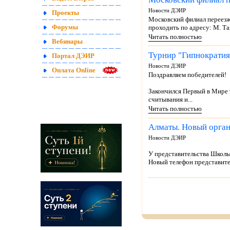
Новости ДЭИР
Проекты
Московский филиал переезж
проходить по адресу: М. Таг
Форумы
Читать полностью
Вебинары
Турнир "Гипнократия
Портал ДЭИР
Новости ДЭИР
Оплата Online
Поздравляем победителей!
Закончился Первый в Мире 
считывания и...
Читать полностью
Алматы. Новый орган
Новости ДЭИР
У представительства Школ
Новый телефон представите