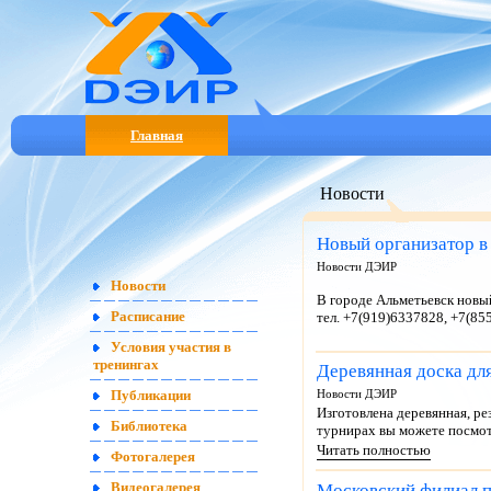
Главная
Новости
Новый организатор в
Новости ДЭИР
Новости
В городе Альметьевск новы
Расписание
тел. +7(919)6337828, +7(85
Условия участия в
тренингах
Деревянная доска дл
Публикации
Новости ДЭИР
Изготовлена деревянная, ре
Библиотека
турнирах вы можете посмотр
Читать полностью
Фотогалерея
Московский филиал 
Видеогалерея