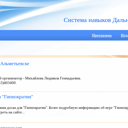
Система навыков Даль
Программа
Изд
 Альметьевске
й организатор - Михайлова Людмила Геннадьевна.
53)403400.
я "Гипнократии"
зная доска для "Гипнократии". Более подробную информацию об игре "Гипнокр
еть на сайте...
переезжает