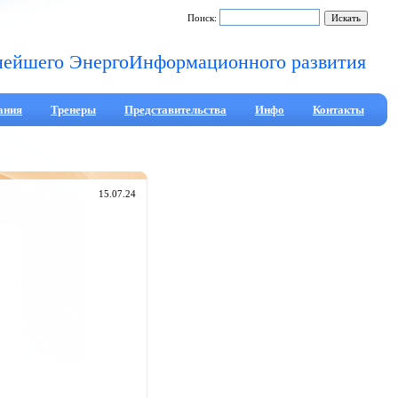
Поиск:
нейшего ЭнергоИнформационного развития
ания
Тренеры
Представительства
Инфо
Контакты
15.07.24