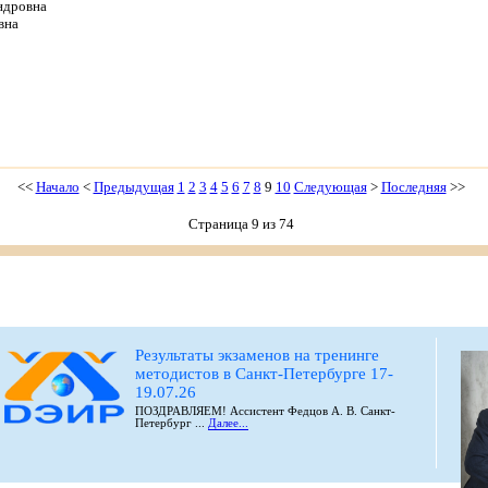
ндровна
вна
<<
Начало
<
Предыдущая
1
2
3
4
5
6
7
8
9
10
Следующая
>
Последняя
>>
Страница 9 из 74
Результаты экзаменов на тренинге
методистов в Санкт-Петербурге 17-
19.07.26
ПОЗДРАВЛЯЕМ! Ассистент Федцов А. В. Санкт-
Петербург ...
Далее...