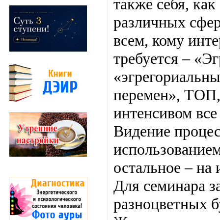
также себя, как
различных сфер
всем, кому инте
требуется – «Эг
«эгрегориальны
перемен», ТОП,
интенсивом все
Видение процесс
использованием
остальное – на 
Для семинара з
разноцветных б