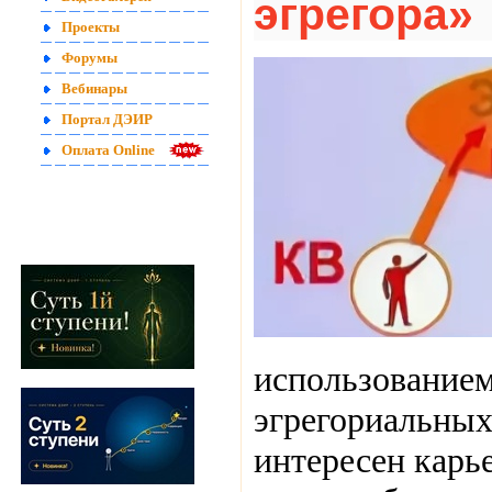
эгрегора»
Проекты
Форумы
Вебинары
Портал ДЭИР
Оплата Online
использованием 
эгрегориальных
интересен карье