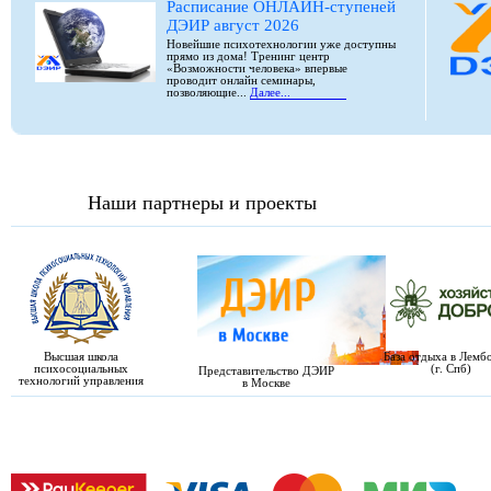
Расписание ОНЛАЙН-ступеней
ДЭИР август 2026
Новейшие психотехнологии уже доступны
прямо из дома! Тренинг центр
«Возможности человека» впервые
проводит онлайн семинары,
позволяющие...
Далее...
Наши партнеры и проекты
Высшая школа
База отдыха в Лемб
психосоциальных
(г. Спб)
Представительство ДЭИР
технологий управления
в Москве