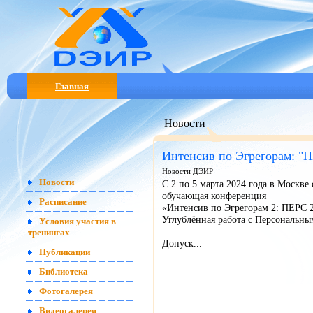
Главная
Новости
Интенсив по Эгрегорам: "П
Новости ДЭИР
Новости
С 2 по 5 марта 2024 года в Москве
обучающая конференция
Расписание
«Интенсив по Эгрегорам 2: ПЕРС 2
Углублённая работа с Персональны
Условия участия в
тренингах
Допуск...
Публикации
Библиотека
Фотогалерея
Видеогалерея