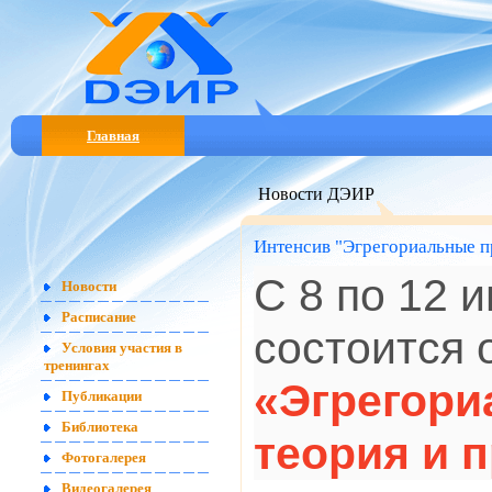
Главная
Новости ДЭИР
Интенсив "Эгрегориальные пр
С 8 по 12 
Новости
Расписание
состоится
Условия участия в
тренингах
«Эгрегори
Публикации
Библиотека
теория и 
Фотогалерея
Видеогалерея