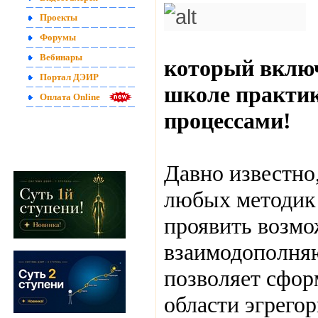
Проекты
Форумы
Вебинары
который включ
Портал ДЭИР
школе практик
Оплата Online
процессами!
Давно известно
любых методик 
проявить возмо
взаимодополня
позволяет сфор
области эгрего