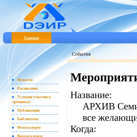
Главная
События
Мероприят
Новости
Расписание
Название:
Условия участия в
тренингах
АРХИВ Семин
Публикации
все желающи
Библиотека
Когда:
Фотогалерея
Видеогалерея