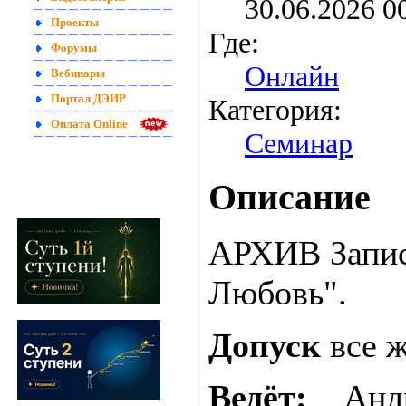
30.06.2026 
Проекты
Где:
Форумы
Онлайн
Вебинары
Портал ДЭИР
Категория:
Оплата Online
Семинар
Описание
АРХИВ Запис
Любовь".
Допуск
все 
Ведёт:
Анд