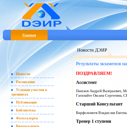
Главная
Новости ДЭИР
Результаты экзаменов на
ПОЗДРАВЛЯЕМ!
Новости
Ассистент
Расписание
Условия участия в
Пангаев Андрей Валерьевич, М
тренингах
Гагилайте Оксана Сергеевна, С
Публикации
Старший Консультант
Библиотека
Варфоломеев Владислав Евгень
Фотогалерея
Тренер 1 ступени
Видеогалерея