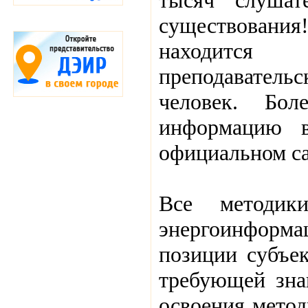
тысяч слушат
существован
находится
преподавательс
человек. Бо
информацию в
официальном са
Все методи
энергоинформац
позиции субъек
требующей зна
освоения мето