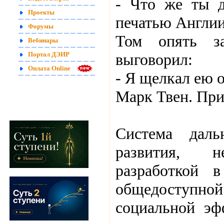
- Что же ты д
Проекты
печатью Англи
Форумы
Том опять за
Вебинары
выговорил:
Портал ДЭИР
Оплата Online
- Я щелкал ею 
Марк Твен. Пр
Система даль
развития, н
разработкой 
общедоступной
социальной эф