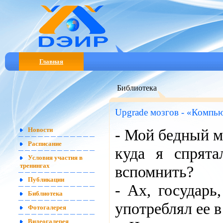
Главная
Библиотека
Upgrade мозгов - «Компью
- Мой бедный м
Новости
Расписание
куда я спрята
Условия участия в
тренингах
вспомнить?
Публикации
- Ах, государь
Библиотека
употреблял ее в
Фотогалерея
Видеогалерея