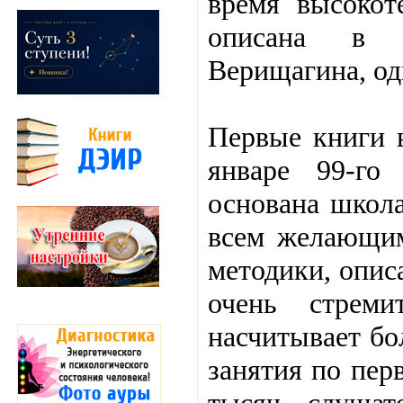
время высокот
описана в 
Верищагина, од
Первые книги в
январе 99-г
основана школа
всем желающим
методики, опис
очень стрем
насчитывает бо
занятия по пер