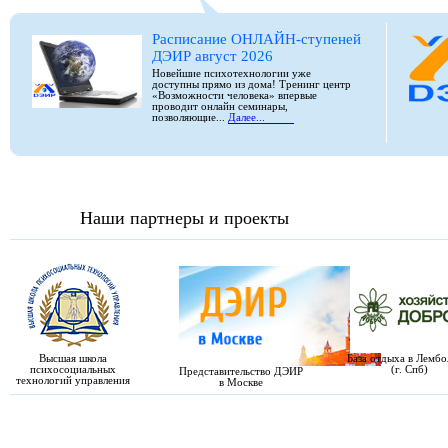
Расписание ОНЛАЙН-ступеней
ДЭИР август 2026
Новейшие психотехнологии уже
доступны прямо из дома! Тренинг центр
«Возможности человека» впервые
проводит онлайн семинары,
позволяющие...
Далее...
Наши партнеры и проекты
Высшая школа
База отдыха в Лемб
психосоциальных
(г. Спб)
Представительство ДЭИР
технологий управления
в Москве