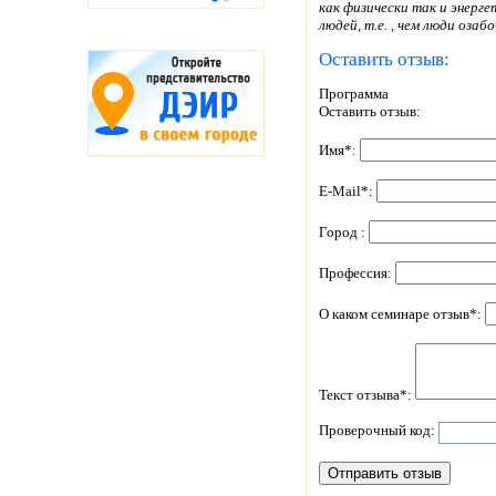
как физически так и энерге
людей, т.е. , чем люди оза
Оставить отзыв:
Программа
Оставить отзыв:
Имя*:
E-Mail*:
Город :
Профессия:
О каком семинаре отзыв*:
Текст отзыва*:
Проверочный код: