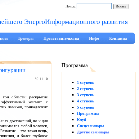
Поиск:
нейшего ЭнергоИнформационного развития
ания
Тренеры
Представительства
Инфо
Контакты
Программа
нфигурации
30.11.10
1 ступень
2 ступень
3 ступень
 три области: раскрытие
4 ступень
 эффективный контакт с
этих навыков, принадлежит
5 ступень
Программы
Клуб
льных достижений, но и для
 занимается любой человек,
Спецсеминары
 Развитие – это такая вещь,
Другие семинары
тижения, и более глубокое