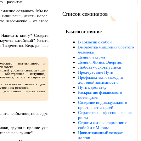
о – развитие.
ремление создавать. Мы по
Список семинаров
 начинаешь искать новое.
сте невозможно – от этого
Благосостояние
 Написать книгу? Создать
ыучить китайский? Узнать
В согласии с собой
е Творчество. Ведь раньше
Выработка мышления богатого
человека
Деньги и карма
Деньги. Жизнь. Энергия.
еского, интуитивного и
Любовь - основа успеха
человека.
новый уровень силы, лучшая
Предчувствие Пути
, обостренная интуиция,
Профилактика и выход из
ышления, яркое восприятие
долговой зависимости
 освоенных навыков для
Путь к достатку
утренних резервов.
тойчивая эффективная
Раскрытию финансового
потенциала
Создание индивидуального
пространства целей
Стратегия профессионального
шить необычное, новое для
роста
Строим жизнь в гармонии с
собой и с Миром
блоки, груши и прочие уже
Цивилизованный возврат
нтереснее и лучше?
долгов