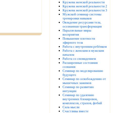
Кружева женской реальности
Кружева женской реальности 2
Кружева женской реальности 3
Мужской семинар системы
тренировки навыков
Овладение ресурсами тела,
осознанная трансформация
Параллельные миры
восприятия
Повышение плотности
эфирного тела
Работа с внутренним ребёнком
Работа с женским и мужским
началом
Работа со сновидением
Расширенные состояния
сознания
Семинар по моделированию
будущего
Семинар по освобождению от
мышечных зажимов
Семинар по развитию
интуиции
Семинар по удалению
внутренних блокировок,
комплексов, страхов, фобий
Сила мысли
Счастливы вместе