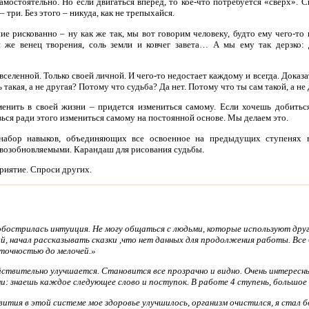
мостоятельно. Но если двигаться вперед, то кое-что потребуется «сверх». С
три. Без этого – никуда, как не трепыхайся.
ие рискованно – ну как же так, мы вот говорим человеку, будто ему чего-то н
 же венец творения, соль земли и ковчег завета… А мы ему так дерзко: д
вселенной. Только своей личной. И чего-то недостает каждому и всегда. Доказа
такая, а не другая? Потому что судьба? Да нет. Потому что ты сам такой, а не
менить в своей жизни – придется измениться самому. Если хочешь добитьс
ся ради этого измениться самому на постоянной основе. Мы делаем это.
 набор навыков, объединяющих все освоенное на предыдущих ступенях 
возобновляемыми. Карандаш для рисования судьбы.
риятие. Спроси других.
 обострилась интуиция. Не могу общаться с людьми, которые используют друг
, начал рассказывать сказки ,что нет данных для продолжения работы. Все б
с точностью до мелочей.
»
ствительно улучшается. Становится все прозрачно и видно. Очень интересн
: знаешь каждое следующее слово и поступок. В работе 4 ступень, большое
вития в этой системе мое здоровье улучшилось, организм очистился, я стал б