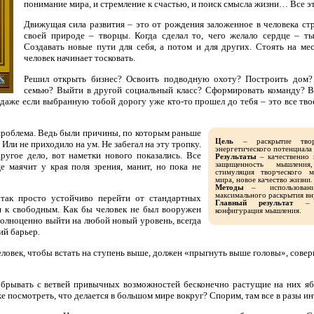
понимание мира, и стремление к счастью, и поиск смысла жизни… Все эт
Движущая сила развития – это от рождения заложенное в человека ст
своей природе – творцы. Когда сделал то, чего желало сердце – ты
Создавать новые пути для себя, а потом и для других. Стоять на ме
человек начинает тосковать.
Решил открыть бизнес? Освоить подводную охоту? Построить дом?
семью? Выйти в другой социальный класс? Сформировать команду? В
 даже если выбранную тобой дорогу уже кто-то прошел до тебя – это все тво
проблема. Ведь были причины, по которым раньше
Цель
– раскрытие творч
 Или не приходило на ум. Не забегал на эту тропку.
энергетического потенциала 
ругое дело, вот наметки нового показались. Все
Результаты
– качественно 
защищенность мышления
е маячит у края поля зрения, манит, но пока не
стимуляция творческого м
мира, новое качество жизни.
Методы
– использование
максимального раскрытия вн
 так просто устойчиво перейти от стандартных
Главный результат
– ус
 к свободным. Как бы человек не был вооружен
конфигурация мышления.
полноценно выйти на любой новый уровень, всегда
ий барьер.
ловек, чтобы встать на ступень выше, должен «прыгнуть выше головы», совер
 обрывать с ветвей привычных возможностей бесконечно растущие на них я
же посмотреть, что делается в большом мире вокруг? Спорим, там все в разы и