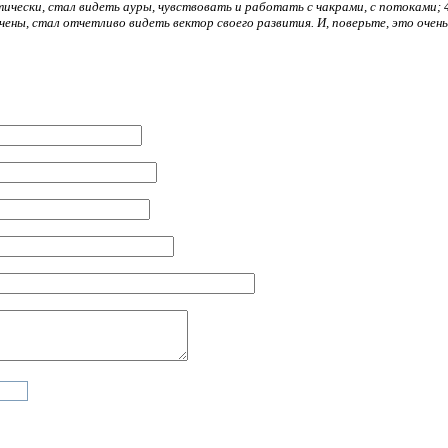
тически, стал видеть ауры, чувствовать и работать с чакрами, с потоками; 
бочены, стал отчетливо видеть вектор своего развития. И, поверьте, это очен