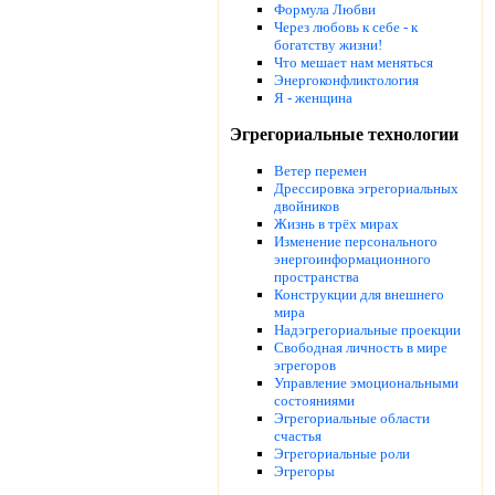
Формула Любви
Через любовь к себе - к
богатству жизни!
Что мешает нам меняться
Энергоконфликтология
Я - женщина
Эгрегориальные технологии
Ветер перемен
Дрессировка эгрегориальных
двойников
Жизнь в трёх мирах
Изменение персонального
энергоинформационного
пространства
Конструкции для внешнего
мира
Надэгрегориальные проекции
Свободная личность в мире
эгрегоров
Управление эмоциональными
состояниями
Эгрегориальные области
счастья
Эгрегориальные роли
Эгрегоры