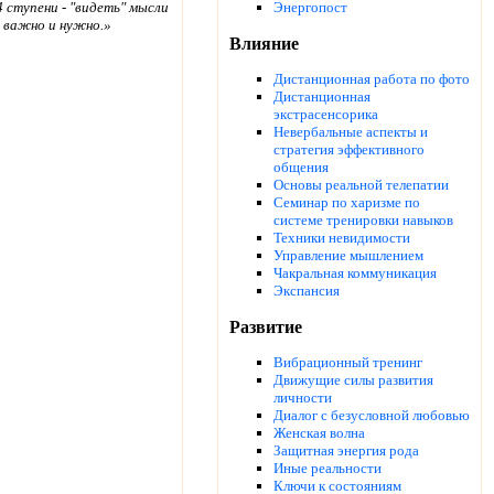
4 ступени - "видеть" мысли
Энергопост
ь важно и нужно.»
Влияние
Дистанционная работа по фото
Дистанционная
экстрасенсорика
Невербальные аспекты и
стратегия эффективного
общения
Основы реальной телепатии
Семинар по харизме по
системе тренировки навыков
Техники невидимости
Управление мышлением
Чакральная коммуникация
Экспансия
Развитие
Вибрационный тренинг
Движущие силы развития
личности
Диалог с безусловной любовью
Женская волна
Защитная энергия рода
Иные реальности
Ключи к состояниям