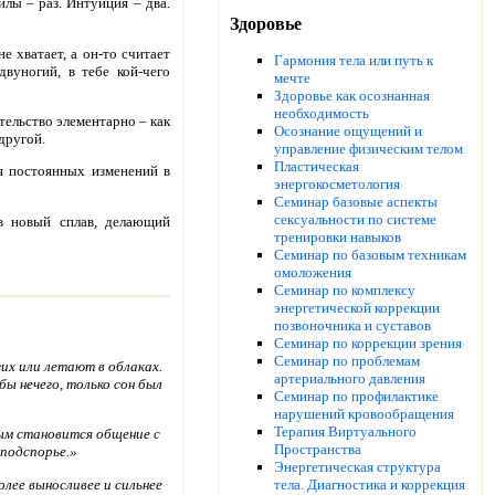
илы – раз. Интуиция – два.
Здоровье
е хватает, а он-то считает
Гармония тела или путь к
вуногий, в тебе кой-чего
мечте
Здоровье как осознанная
необходимость
тельство элементарно – как
Осознание ощущений и
 другой.
управление физическим телом
Пластическая
я постоянных изменений в
энергокосметология
Семинар базовые аспекты
сексуальности по системе
в новый сплав, делающий
тренировки навыков
Семинар по базовым техникам
омоложения
Семинар по комплексу
энергетической коррекции
позвоночника и суставов
Семинар по коррекции зрения
Семинар по проблемам
их или летают в облаках.
артериального давления
ы нечего, только сон был
Семинар по профилактике
нарушений кровообращения
Терапия Виртуального
ым становится общение с
Пространства
 подспорье.»
Энергетическая структура
олее выносливее и сильнее
тела. Диагностика и коррекция