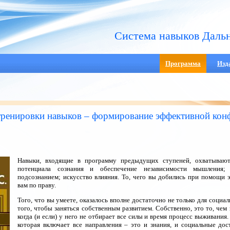
Система навыков Даль
Программа
Изд
 тренировки навыков – формирование эффективной ко
Навыки, входящие в программу предыдущих ступеней, охватывают
потенциала сознания и обеспечение независимости мышления;
подсознанием; искусство влияния. То, чего вы добились при помощи 
вам по праву.
Того, что вы умеете, оказалось вполне достаточно не только для социа
того, чтобы заняться собственным развитием. Собственно, это то, чем
когда (и если) у него не отбирает все силы и время процесс выживания.
которая включает все направления – это и знания, и социальные дос