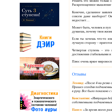
Решить это можно только са
Раскрепощенное мышление – 
Конечно, сделанное заявлен
совсем даже наоборот! Он
недостает…
Может быть, человек и пуп 
думаешь, почему твоя жизнь 
Если ты хочешь что-то из
лучшую сторону – приготовь
Четвертая ступень – это
достижения стабильными и 
Плюс очень яркое мировосп
Отзывы
Леонид:
«После 4-ки резко
Пришел сегодня подчиненный
в руку. Все было показано 
Константин:
«Интуиция дей
собственными подчиненными
Павел:
«За время моего раз