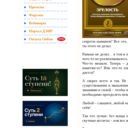
Проекты
Форумы
Вебинары
Портал ДЭИР
Оплата Online
секреты шаманов? Все это,
ты этого не делал.
Раньше не делал… в том и 
чего-то не реализовывалось.
Что-то мешало. Теперь – д
наметки-то? Или что-то ещ
дается?
А скорее всего и так. Не
существования и мышления
знаниями и силой – чтобы 
необходимо преодолеть нек
Любой – слышите, любой че
себя!
Так что лучше: без конца
скучные котлеты – или все 